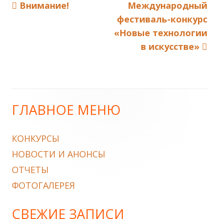
Previous
Next
Внимание!
Международный
Навигация
article:
article:
фестиваль-конкурс
по
«Новые технологии
в искусстве»
записям
ГЛАВНОЕ МЕНЮ
Main
Sidebar
КОНКУРСЫ
НОВОСТИ И АНОНСЫ
ОТЧЕТЫ
ФОТОГАЛЕРЕЯ
СВЕЖИЕ ЗАПИСИ