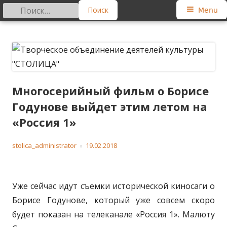
Найти:
Primary
Menu
Menu
Skip
Творческое объединение
Региональная общественная организация
to
деятелей культуры "СТОЛИЦА"
content
Многосерийный фильм о Борисе
Годунове выйдет этим летом на
«Россия 1»
Author
Published
stolica_administrator
19.02.2018
on
Уже сейчас идут съемки исторической киносаги о
Борисе Годунове, который уже совсем скоро
будет показан на телеканале «Россия 1». Малюту