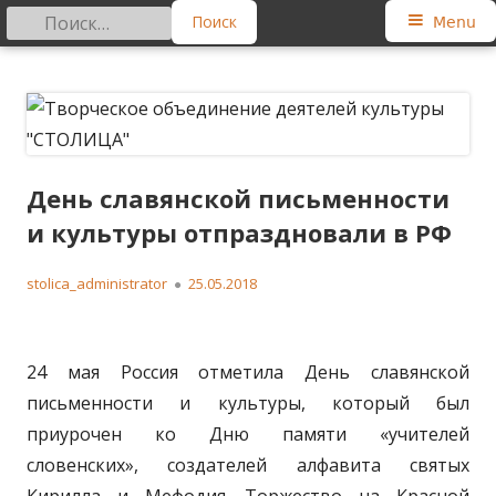
Найти:
Primary
Menu
Menu
Skip
Творческое объединение
Региональная общественная организация
to
деятелей культуры "СТОЛИЦА"
content
День славянской письменности
и культуры отпраздновали в РФ
Author
Published
stolica_administrator
25.05.2018
on
24 мая Россия отметила День славянской
письменности и культуры, который был
приурочен ко Дню памяти «учителей
словенских», создателей алфавита святых