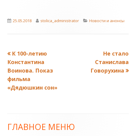
Published
Author
Categories
25.05.2018
stolica_administrator
Новости и анонсы
on
Previous
Next
К 100-летию
Не стало
Навигация
article:
article:
Константина
Станислава
по
Воинова. Показ
Говорухина
фильма
записям
«Дядюшкин сон»
ГЛАВНОЕ МЕНЮ
Main