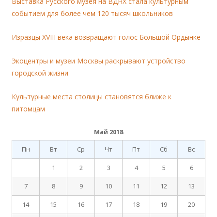
Выставка Русского музея на ВДНХ стала культурным
событием для более чем 120 тысяч школьников
Изразцы XVIII века возвращают голос Большой Ордынке
Экоцентры и музеи Москвы раскрывают устройство
городской жизни
Культурные места столицы становятся ближе к
питомцам
Май 2018
Пн
Вт
Ср
Чт
Пт
Сб
Вс
1
2
3
4
5
6
7
8
9
10
11
12
13
14
15
16
17
18
19
20