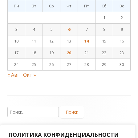
Пн
Вт
Ср
Чт
Пт
Сб
Вс
1
2
3
4
5
6
7
8
9
10
11
12
13
14
15
16
17
18
19
20
21
22
23
24
25
26
27
28
29
30
« Авг
Окт »
Footer
Найти:
Content
ПОЛИТИКА КОНФИДЕНЦИАЛЬНОСТИ
Copyright 2017. Региональная общественная