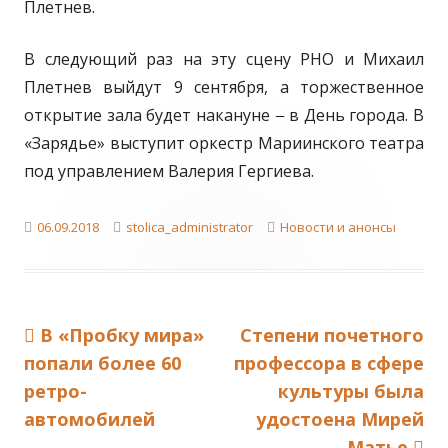
Плетнев.
В следующий раз на эту сцену РНО и Михаил
Плетнев выйдут 9 сентября, а торжественное
открытие зала будет накануне ‒ в День города. В
«Зарядье» выступит оркестр Мариинского театра
под управлением Валерия Гергиева.
Published
Author
Categories
06.09.2018
stolica_administrator
Новости и анонсы
on
Previous
Next
В «Пробку мира»
Степени почетного
Навигация
article:
article:
попали более 60
профессора в сфере
по
ретро-
культуры была
автомобилей
удостоена Мирей
записям
Матье