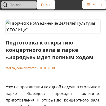
Найти:
Primary
Menu
Menu
Skip
Творческое объединение
Региональная общественная организация
to
деятелей культуры "СТОЛИЦА"
content
Подготовка к открытию
концертного зала в парке
«Зарядье» идет полным ходом
Author
Published
stolica_administrator
06.09.2018
on
Уже на протяжении не одной недели в столичном
парке «Зарядье» проходят активные
приготовления к открытию концертного зала,