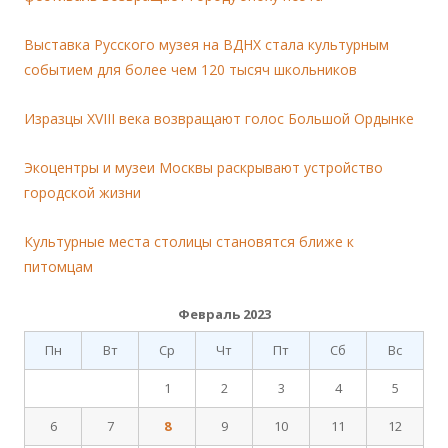
Выставка Русского музея на ВДНХ стала культурным
событием для более чем 120 тысяч школьников
Изразцы XVIII века возвращают голос Большой Ордынке
Экоцентры и музеи Москвы раскрывают устройство
городской жизни
Культурные места столицы становятся ближе к
питомцам
Февраль 2023
Пн
Вт
Ср
Чт
Пт
Сб
Вс
1
2
3
4
5
6
7
8
9
10
11
12