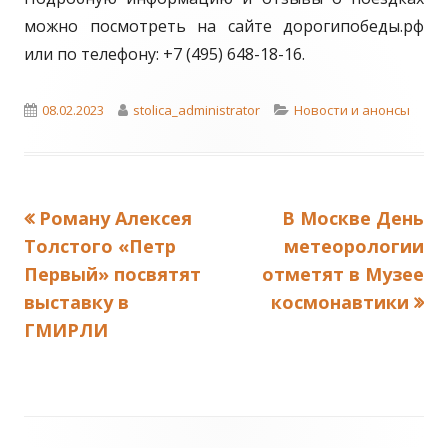
можно посмотреть на сайте дорогипобеды.рф
или по телефону: +7 (495) 648-18-16.
Published
Author
Categories
08.02.2023
stolica_administrator
Новости и анонсы
on
Previous
Next
Роману Алексея
В Москве День
Навигация
article:
article:
Толстого «Петр
метеорологии
по
Первый» посвятят
отметят в Музее
выставку в
космонавтики
записям
ГМИРЛИ