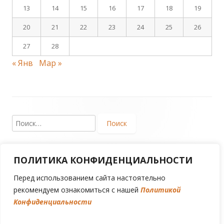
13
14
15
16
17
18
19
20
21
22
23
24
25
26
27
28
« Янв
Мар »
Footer
Найти:
Content
ПОЛИТИКА КОНФИДЕНЦИАЛЬНОСТИ
Copyright 2017. Региональная общественная
организация «Творческое объединение деятелей
Перед использованием сайта настоятельно
культуры «СТОЛИЦА». Все права защищены.
рекомендуем ознакомиться с нашей
Политикой
Ознакомиться с Политикой Конфиденциальности
Конфиденциальности
•
Using
•
Tiny Framework
Войти