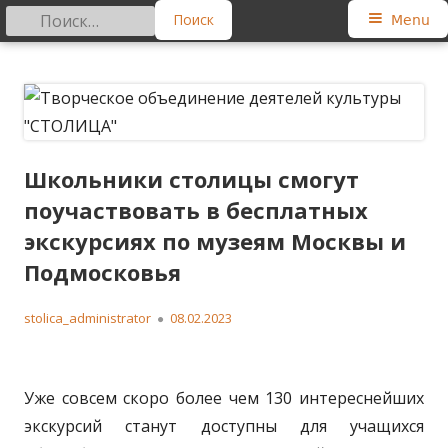
Найти:
Primary
Menu
Menu
Skip
Творческое объединение
Региональная общественная организация
to
деятелей культуры "СТОЛИЦА"
content
Школьники столицы смогут
поучаствовать в бесплатных
экскурсиях по музеям Москвы и
Подмосковья
Author
Published
stolica_administrator
08.02.2023
on
Уже совсем скоро более чем 130 интереснейших
экскурсий станут доступны для учащихся