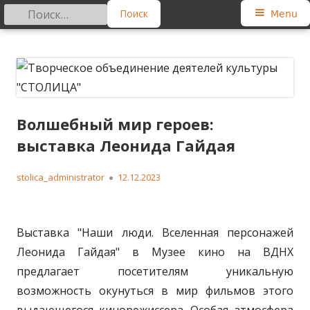
Найти:
Primary
Menu
Menu
Skip
Творческое объединение
Региональная общественная организация
to
деятелей культуры "СТОЛИЦА"
content
Волшебный мир героев:
выставка Леонида Гайдая
Author
Published
stolica_administrator
12.12.2023
on
Выставка "Наши люди. Вселенная персонажей
Леонида Гайдая" в Музее кино на ВДНХ
предлагает посетителям уникальную
возможность окунуться в мир фильмов этого