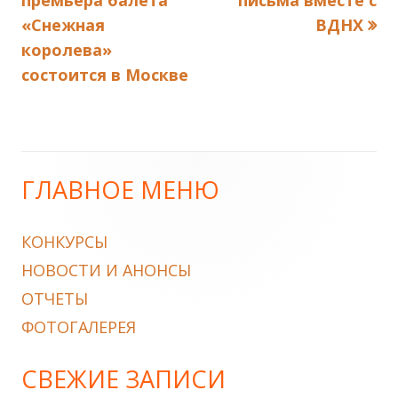
премьера балета
письма вместе с
по
«Снежная
ВДНХ
королева»
записям
состоится в Москве
ГЛАВНОЕ МЕНЮ
Main
Sidebar
КОНКУРСЫ
НОВОСТИ И АНОНСЫ
ОТЧЕТЫ
ФОТОГАЛЕРЕЯ
СВЕЖИЕ ЗАПИСИ