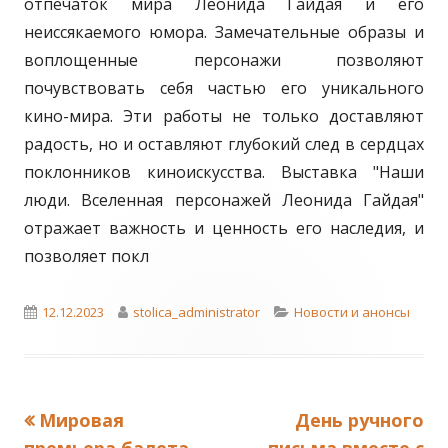
отпечаток мира Леонида Гайдая и его
неиссякаемого юмора. Замечательные образы и
воплощенные персонажи позволяют
почувствовать себя частью его уникального
кино-мира. Эти работы не только доставляют
радость, но и оставляют глубокий след в сердцах
поклонников киноискусства. Выставка "Наши
люди. Вселенная персонажей Леонида Гайдая"
отражает важность и ценность его наследия, и
позволяет покл
Published
Author
Categories
12.12.2023
stolica_administrator
Новости и анонсы
on
Previous
Next
Мировая
День ручного
Навигация
article:
article: