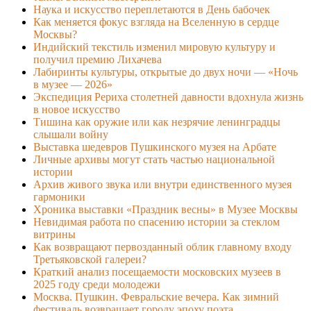
Наука и искусство переплетаются в День бабочек
Как меняется фокус взгляда на Вселенную в сердце
Москвы?
Индийский текстиль изменил мировую культуру и
получил премию Лихачева
Лабиринты культуры, открытые до двух ночи — «Ночь
в музее — 2026»
Экспедиция Рериха столетней давности вдохнула жизнь
в новое искусство
Тишина как оружие или как незрячие ленинградцы
слышали войну
Выставка шедевров Пушкинского музея на Арбате
Личные архивы могут стать частью национальной
истории
Архив живого звука или внутри единственного музея
гармоники
Хроника выставки «Праздник весны» в Музее Москвы
Невидимая работа по спасению истории за стеклом
витрины
Как возвращают первозданный облик главному входу
Третьяковской галереи?
Краткий анализ посещаемости московских музеев в
2025 году среди молодежи
Москва. Пушкин. Февральские вечера. Как зимний
фестиваль возвращает городу эпоху поэта