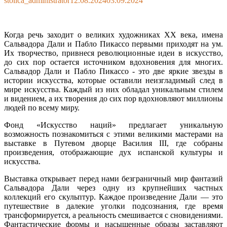
stolica_administrator
12.08.2024
03.09.2024
on
Когда речь заходит о великих художниках XX века, имена
Сальвадора Дали и Пабло Пикассо первыми приходят на ум.
Их творчество, привнеся революционные идеи в искусство,
до сих пор остается источником вдохновения для многих.
Сальвадор Дали и Пабло Пикассо - это две яркие звезды в
истории искусства, которые оставили неизгладимый след в
мире искусства. Каждый из них обладал уникальным стилем
и видением, а их творения до сих пор вдохновляют миллионы
людей по всему миру.
Фонд «Искусство наций» предлагает уникальную
возможность познакомиться с этими великими мастерами на
выставке в Путевом дворце Василия III, где собраны
произведения, отображающие дух испанской культуры и
искусства.
Выставка открывает перед нами безграничный мир фантазий
Сальвадора Дали через одну из крупнейших частных
коллекций его скульптур. Каждое произведение Дали — это
путешествие в далекие уголки подсознания, где время
трансформируется, а реальность смешивается с сновидениями.
Фантастические формы и насыщенные образы заставляют