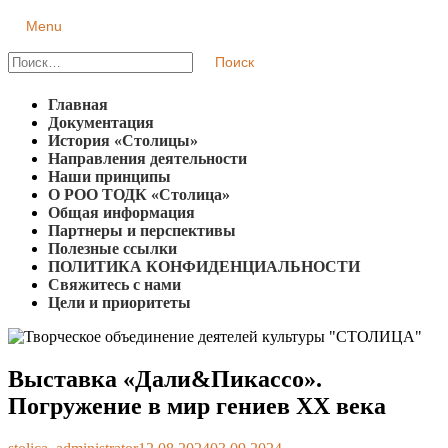
Skip
Primary
Menu
Творческое объединение деятелей культуры "СТОЛИЦА"
Региональная общественная организация
to
Menu
content
Найти:
Главная
Документация
История «Столицы»
Направления деятельности
Наши принципы
О РОО ТОДК «Столица»
Общая информация
Партнеры и перспективы
Полезные ссылки
ПОЛИТИКА КОНФИДЕНЦИАЛЬНОСТИ
Свяжитесь с нами
Цели и приоритеты
Выставка «Дали&Пикассо».
Погружение в мир гениев XX века
Author
Published