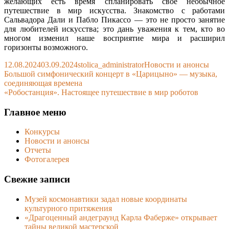
желающих есть время спланировать свое необычное
путешествие в мир искусства. Знакомство с работами
Сальвадора Дали и Пабло Пикассо — это не просто занятие
для любителей искусства; это дань уважения к тем, кто во
многом изменил наше восприятие мира и расширил
горизонты возможного.
Published
Author
Categories
12.08.2024
03.09.2024
stolica_administrator
Новости и анонсы
on
Навигация
Previous
Большой симфонический концерт в «Царицыно» — музыка,
article:
соединяющая времена
по
Next
«Робостанция». Настоящее путешествие в мир роботов
записям
article:
Main
Главное меню
Sidebar
Конкурсы
Новости и анонсы
Отчеты
Фотогалерея
Свежие записи
Музей космонавтики задал новые координаты
культурного притяжения
«Драгоценный андеграунд Карла Фаберже» открывает
тайны великой мастерской