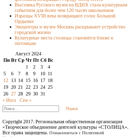
Выставка Русского музея на ВДНХ стала культурным
событием для более чем 120 тысяч школьников
Изразцы XVIII века возвращают голос Большой
Ордынке
Экоцентры и музеи Москвы раскрывают устройство
городской жизни
Культурные места столицы становятся ближе к
питомцам
Август 2024
Пн
Вт
Ср
Чт
Пт
Сб
Вс
1
2
3
4
5
6
7
8
9
10
11
12
13
14
15
16
17
18
19
20
21
22
23
24
25
26
27
28
29
30
31
« Июл
Сен »
Footer
Найти:
Content
Copyright 2017. Региональная общественная организация
«Творческое объединение деятелей культуры «СТОЛИЦА».
Все права защищены.
Ознакомиться с Политикой