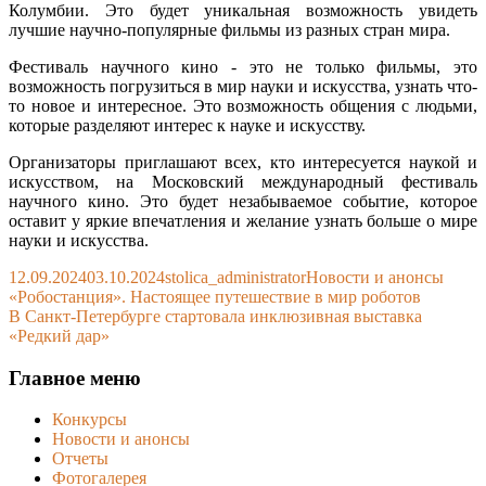
Колумбии. Это будет уникальная возможность увидеть
лучшие научно-популярные фильмы из разных стран мира.
Фестиваль научного кино - это не только фильмы, это
возможность погрузиться в мир науки и искусства, узнать что-
то новое и интересное. Это возможность общения с людьми,
которые разделяют интерес к науке и искусству.
Организаторы приглашают всех, кто интересуется наукой и
искусством, на Московский международный фестиваль
научного кино. Это будет незабываемое событие, которое
оставит у яркие впечатления и желание узнать больше о мире
науки и искусства.
Published
Author
Categories
12.09.2024
03.10.2024
stolica_administrator
Новости и анонсы
on
Навигация
Previous
«Робостанция». Настоящее путешествие в мир роботов
article:
Next
В Санкт-Петербурге стартовала инклюзивная выставка
по
article:
«Редкий дар»
записям
Main
Главное меню
Sidebar
Конкурсы
Новости и анонсы
Отчеты
Фотогалерея