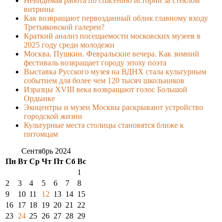
Невидимая работа по спасению истории за стеклом
витрины
Как возвращают первозданный облик главному входу
Третьяковской галереи?
Краткий анализ посещаемости московских музеев в
2025 году среди молодежи
Москва. Пушкин. Февральские вечера. Как зимний
фестиваль возвращает городу эпоху поэта
Выставка Русского музея на ВДНХ стала культурным
событием для более чем 120 тысяч школьников
Изразцы XVIII века возвращают голос Большой
Ордынке
Экоцентры и музеи Москвы раскрывают устройство
городской жизни
Культурные места столицы становятся ближе к
питомцам
Сентябрь 2024
Пн
Вт
Ср
Чт
Пт
Сб
Вс
1
2
3
4
5
6
7
8
9
10
11
12
13
14
15
16
17
18
19
20
21
22
23
24
25
26
27
28
29