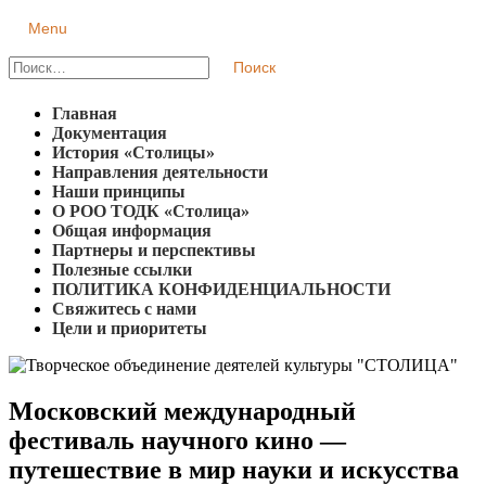
Skip
Primary
Menu
Творческое объединение деятелей культуры "СТОЛИЦА"
Региональная общественная организация
to
Menu
content
Найти:
Главная
Документация
История «Столицы»
Направления деятельности
Наши принципы
О РОО ТОДК «Столица»
Общая информация
Партнеры и перспективы
Полезные ссылки
ПОЛИТИКА КОНФИДЕНЦИАЛЬНОСТИ
Свяжитесь с нами
Цели и приоритеты
Московский международный
фестиваль научного кино —
путешествие в мир науки и искусства