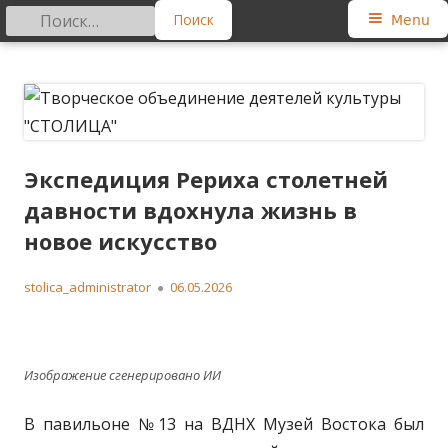
Найти:
Primary
Menu
Menu
Skip
Творческое объединение
Региональная общественная организация
to
деятелей культуры "СТОЛИЦА"
content
Экспедиция Рериха столетней
давности вдохнула жизнь в
новое искусство
Author
Published
stolica_administrator
06.05.2026
on
Изображение сгенерировано ИИ
В павильоне №13 на ВДНХ Музей Востока был