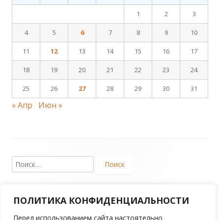
1
2
3
4
5
6
7
8
9
10
11
12
13
14
15
16
17
18
19
20
21
22
23
24
25
26
27
28
29
30
31
« Апр
Июн »
Footer
Найти:
Content
ПОЛИТИКА КОНФИДЕНЦИАЛЬНОСТИ
Copyright 2017. Региональная общественная
организация «Творческое объединение деятелей
Перед использованием сайта настоятельно