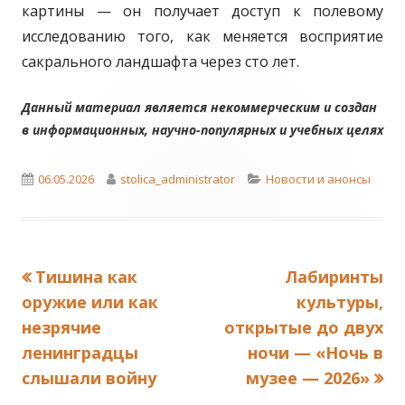
картины — он получает доступ к полевому
исследованию того, как меняется восприятие
сакрального ландшафта через сто лет.
Данный материал является некоммерческим и создан
в информационных, научно-популярных и учебных целях
Published
Author
Categories
06.05.2026
stolica_administrator
Новости и анонсы
on
Previous
Next
Тишина как
Лабиринты
Навигация
article:
article:
оружие или как
культуры,
по
незрячие
открытые до двух
ленинградцы
ночи — «Ночь в
записям
слышали войну
музее — 2026»