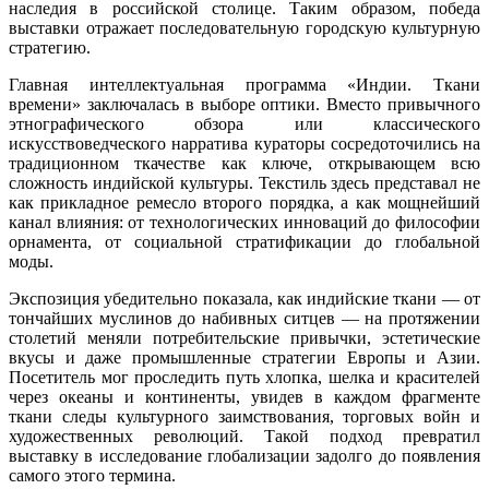
наследия в российской столице. Таким образом, победа
выставки отражает последовательную городскую культурную
стратегию.
Главная интеллектуальная программа «Индии. Ткани
времени» заключалась в выборе оптики. Вместо привычного
этнографического обзора или классического
искусствоведческого нарратива кураторы сосредоточились на
традиционном ткачестве как ключе, открывающем всю
сложность индийской культуры. Текстиль здесь представал не
как прикладное ремесло второго порядка, а как мощнейший
канал влияния: от технологических инноваций до философии
орнамента, от социальной стратификации до глобальной
моды.
Экспозиция убедительно показала, как индийские ткани — от
тончайших муслинов до набивных ситцев — на протяжении
столетий меняли потребительские привычки, эстетические
вкусы и даже промышленные стратегии Европы и Азии.
Посетитель мог проследить путь хлопка, шелка и красителей
через океаны и континенты, увидев в каждом фрагменте
ткани следы культурного заимствования, торговых войн и
художественных революций. Такой подход превратил
выставку в исследование глобализации задолго до появления
самого этого термина.