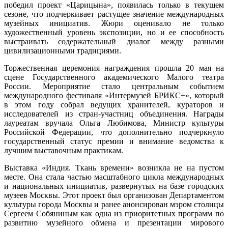
победил проект «Царицына», появилась только в текущем
сезоне, что подчеркивает растущее значение международных
музейных инициатив. Жюри оценивало не только
художественный уровень экспозиции, но и ее способность
выстраивать содержательный диалог между разными
цивилизационными традициями.
Торжественная церемония награждения прошла 20 мая на
сцене Государственного академического Малого театра
России. Мероприятие стало центральным событием
международного фестиваля «Интермузей БРИКС+», который
в этом году собрал ведущих хранителей, кураторов и
исследователей из стран-участниц объединения. Награды
лауреатам вручала Ольга Любимова, Министр культуры
Российской Федерации, что дополнительно подчеркнуло
государственный статус премии и внимание ведомства к
лучшим выставочным практикам.
Выставка «Индия. Ткань времени» возникла не на пустом
месте. Она стала частью масштабного цикла международных
и национальных инициатив, развернутых на базе городских
музеев Москвы. Этот проект был организован Департаментом
культуры города Москвы и ранее анонсирован мэром столицы
Сергеем Собяниным как одна из приоритетных программ по
развитию музейного обмена и презентации мирового