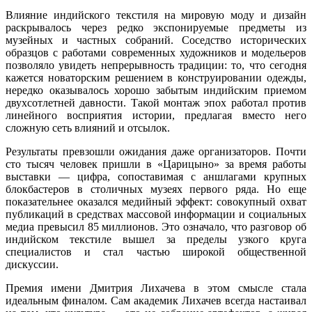
Влияние индийского текстиля на мировую моду и дизайн
раскрывалось через редко экспонируемые предметы из
музейных и частных собраний. Соседство исторических
образцов с работами современных художников и модельеров
позволяло увидеть непрерывность традиции: то, что сегодня
кажется новаторским решением в конструировании одежды,
нередко оказывалось хорошо забытым индийским приемом
двухсотлетней давности. Такой монтаж эпох работал против
линейного восприятия истории, предлагая вместо него
сложную сеть влияний и отсылок.
Результаты превзошли ожидания даже организаторов. Почти
сто тысяч человек пришли в «Царицыно» за время работы
выставки — цифра, сопоставимая с аншлагами крупных
блокбастеров в столичных музеях первого ряда. Но еще
показательнее оказался медийный эффект: совокупный охват
публикаций в средствах массовой информации и социальных
медиа превысил 85 миллионов. Это означало, что разговор об
индийском текстиле вышел за пределы узкого круга
специалистов и стал частью широкой общественной
дискуссии.
Премия имени Дмитрия Лихачева в этом смысле стала
идеальным финалом. Сам академик Лихачев всегда настаивал