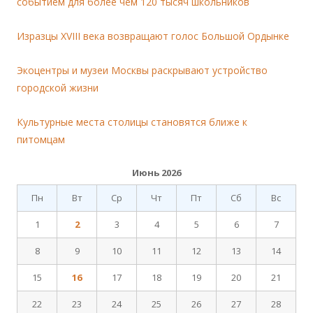
событием для более чем 120 тысяч школьников
Изразцы XVIII века возвращают голос Большой Ордынке
Экоцентры и музеи Москвы раскрывают устройство
городской жизни
Культурные места столицы становятся ближе к
питомцам
Июнь 2026
Пн
Вт
Ср
Чт
Пт
Сб
Вс
1
2
3
4
5
6
7
8
9
10
11
12
13
14
15
16
17
18
19
20
21
22
23
24
25
26
27
28