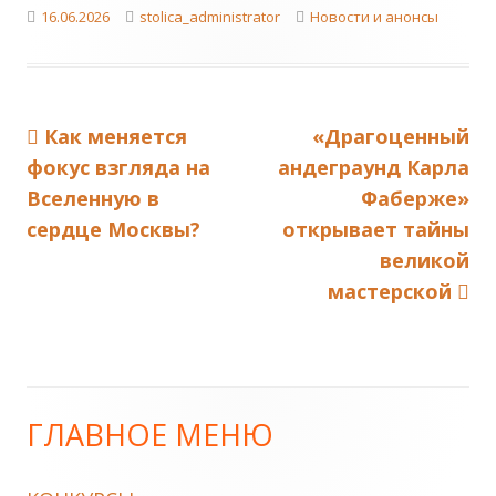
Published
Author
Categories
16.06.2026
stolica_administrator
Новости и анонсы
on
Previous
Next
Как меняется
«Драгоценный
Навигация
article:
article:
фокус взгляда на
андеграунд Карла
по
Вселенную в
Фаберже»
сердце Москвы?
открывает тайны
записям
великой
мастерской
ГЛАВНОЕ МЕНЮ
Main
Sidebar