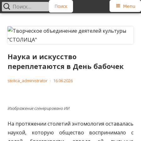
Найти:
Primary
Menu
Menu
Skip
Творческое объединение
Региональная общественная организация
to
деятелей культуры "СТОЛИЦА"
content
Наука и искусство
переплетаются в День бабочек
Author
Published
stolica_administrator
16.06.2026
on
Изображение сгенерировано ИИ
На протяжении столетий энтомология оставалась
наукой, которую общество воспринимало с