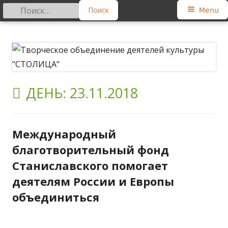
Найти:
Primary
Menu
Menu
Skip
Творческое объединение
Региональная общественная организация
to
деятелей культуры "СТОЛИЦА"
content
ДЕНЬ:
23.11.2018
Международный
благотворительный фонд
Станиславского помогает
деятелям России и Европы
объединиться